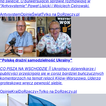
na świecie. O bulwersującej sprawie rozmawiają w
"Antysystemie" Paweł Lisicki i Wojciech Cejrowski.
Antysystem
Opinie
Świat
Tylko na DoRzeczy.pl
"Polskę drażni samodzielność Ukrainy"
CO PISZĄ NA WSCHODZIE || Ukraińscy dziennikarze i
publicyści prześcigają się w coraz bardziej buńczucznych
komentarzach na temat relacji Kijów-Warszawa. Uderza
groteskowa wręcz pewność siebie.
Opinie
Kraj
DoRzeczy+
Tylko na DoRzeczy.pl