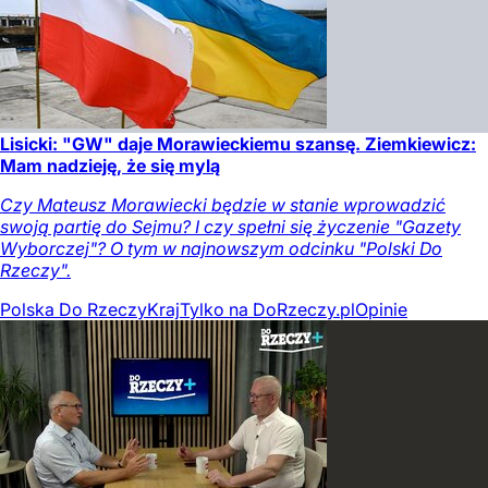
Lisicki: "GW" daje Morawieckiemu szansę. Ziemkiewicz:
Mam nadzieję, że się mylą
Czy Mateusz Morawiecki będzie w stanie wprowadzić
swoją partię do Sejmu? I czy spełni się życzenie "Gazety
Wyborczej"? O tym w najnowszym odcinku "Polski Do
Rzeczy".
Polska Do Rzeczy
Kraj
Tylko na DoRzeczy.pl
Opinie