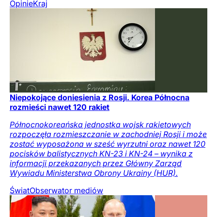
Opinie
Kraj
Niepokojące doniesienia z Rosji. Korea Północna
rozmieści nawet 120 rakiet
Północnokoreańska jednostka wojsk rakietowych
rozpoczęła rozmieszczanie w zachodniej Rosji i może
zostać wyposażona w sześć wyrzutni oraz nawet 120
pocisków balistycznych KN-23 i KN-24 – wynika z
informacji przekazanych przez Główny Zarząd
Wywiadu Ministerstwa Obrony Ukrainy (HUR).
Świat
Obserwator mediów