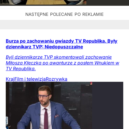
Burza po zachowaniu gwiazdy TV Republika. Były
dziennikarz TVP: Niedopuszczalne
Byli dziennikarze TVP skomentowali zachowanie
Miłosza Kłeczka po awanturze z posłem Wnukiem w
TV Republika.
Kraj
Film i telewizja
Rozrywka