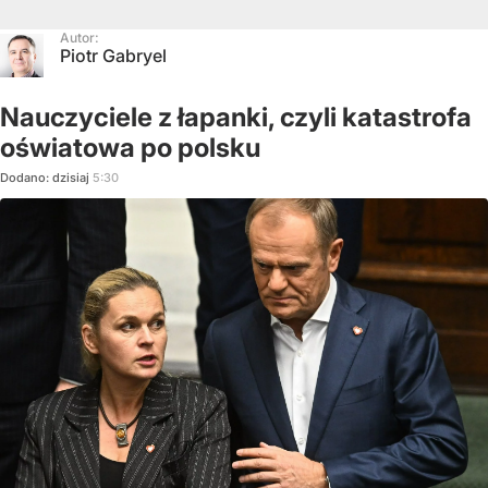
Autor:
Piotr Gabryel
Nauczyciele z łapanki, czyli katastrofa
oświatowa po polsku
Dodano:
dzisiaj
5:30