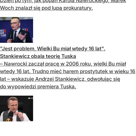
Dzień po tym, jak poparł Karola Nawrockiego, Marek
Woch znalazł się pod lupą prokuratury.
"Jest problem, Wielki Bu miał wtedy 16 lat".
Stankiewicz obala teorię Tuska
– Nawrocki zaczął pracę w 2006 roku, wielki Bu miał
wtedy 16 lat. Trudno mieć harem prostytutek w wieku 16
lat – wskazuje Andrzej Stankiewicz, odwołując się
do wypowiedzi premiera Tuska.