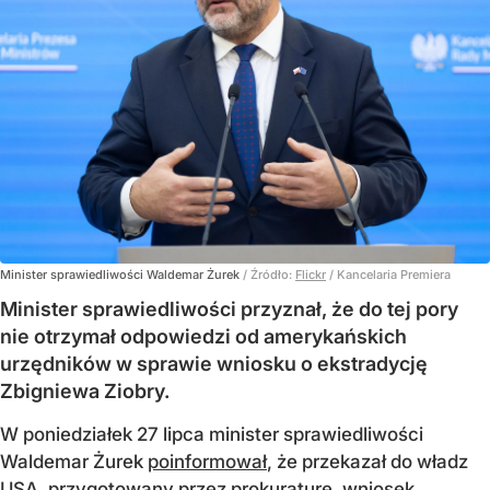
Minister sprawiedliwości Waldemar Żurek
/ Źródło:
Flickr
/
Kancelaria Premiera
Minister sprawiedliwości przyznał, że do tej pory
nie otrzymał odpowiedzi od amerykańskich
urzędników w sprawie wniosku o ekstradycję
Zbigniewa Ziobry.
W poniedziałek 27 lipca minister sprawiedliwości
Waldemar Żurek
poinformował
, że przekazał do władz
USA, przygotowany przez prokuraturę, wniosek