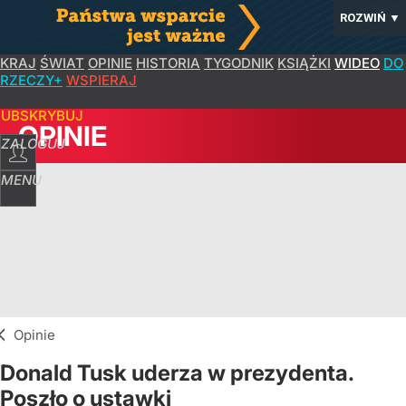
ROZWIŃ
▼
KRAJ
ŚWIAT
OPINIE
HISTORIA
TYGODNIK
KSIĄŻKI
WIDEO
DO
RZECZY+
WSPIERAJ
SUBSKRYBUJ
OPINIE
ZALOGUJ
MENU
Opinie
Donald Tusk uderza w prezydenta.
Poszło o ustawki