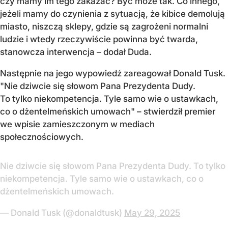
czy mamy im tego zakazać? Być może tak. Co innego,
jeżeli mamy do czynienia z sytuacją, że kibice demolują
miasto, niszczą sklepy, gdzie są zagrożeni normalni
ludzie i wtedy rzeczywiście powinna być twarda,
stanowcza interwencja – dodał Duda.
Następnie na jego wypowiedź zareagował Donald Tusk.
"Nie dziwcie się słowom Pana Prezydenta Dudy.
To tylko niekompetencja. Tyle samo wie o ustawkach,
co o dżentelmeńskich umowach" – stwierdził premier
we wpisie zamieszczonym w mediach
społecznościowych.
Nie dziwcie się słowom Pana Prezydenta Dudy. To tylko
niekompetencja. Tyle samo wie o ustawkach, co o
dżentelmeńskich umowach.
— Donald Tusk (@donaldtusk)
May 29, 2025