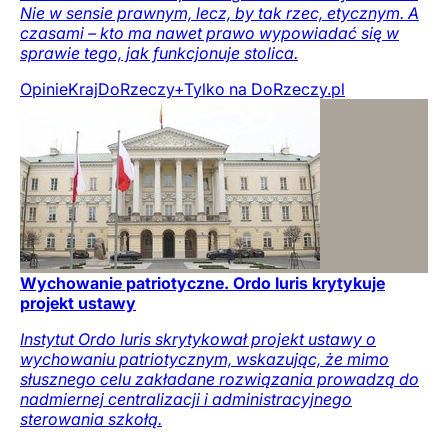
Nie w sensie prawnym, lecz, by tak rzec, etycznym. A
czasami – kto ma nawet prawo wypowiadać się w
sprawie tego, jak funkcjonuje stolica.
Opinie
Kraj
DoRzeczy+
Tylko na DoRzeczy.pl
Wychowanie patriotyczne. Ordo Iuris krytykuje
projekt ustawy
Instytut Ordo Iuris skrytykował projekt ustawy o
wychowaniu patriotycznym, wskazując, że mimo
słusznego celu zakładane rozwiązania prowadzą do
nadmiernej centralizacji i administracyjnego
sterowania szkołą.