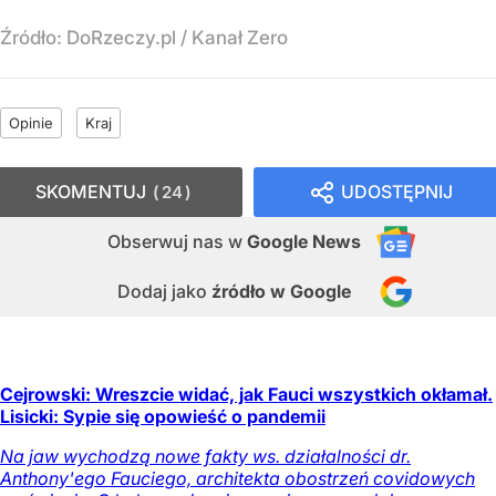
Źródło:
DoRzeczy.pl
/
Kanał Zero
Opinie
Kraj
SKOMENTUJ
UDOSTĘPNIJ
24
Obserwuj nas
w
Google News
Dodaj jako
źródło w Google
Cejrowski: Wreszcie widać, jak Fauci wszystkich okłamał.
Lisicki: Sypie się opowieść o pandemii
Na jaw wychodzą nowe fakty ws. działalności dr.
Anthony'ego Fauciego, architekta obostrzeń covidowych