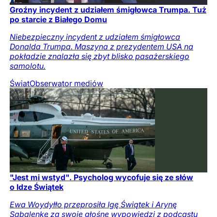
Groźny incydent z udziałem śmigłowca Trumpa. Tuż
po starcie z Białego Domu
Niebezpieczny incydent z udziałem śmigłowca
Donalda Trumpa. Maszyna z prezydentem USA na
pokładzie znalazła się zbyt blisko pasażerskiego
samolotu.
Świat
Obserwator mediów
"Jest mi wstyd". Psycholog wycofuje się ze słów
o Idze Świątek
Ewa Woydyłło przeprosiła Igę Świątek i Arynę
Sabalenkę za swoje głośne wypowiedzi z podcastu