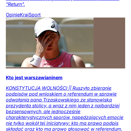
"Return".
Opinie
Kraj
Sport
Kto jest warszawianinem
KONSTYTUCJA WOLNOŚCI || Ruszyło zbieranie
podpisów pod wnioskiem o referendum w sprawie
odwołania pana Trzaskowskiego ze stanowiska
prezydenta stolicy, a wraz z nim jeden z najbardziej
bezsensownych, ale jednocześnie
charakterystycznych sporów, napędzających emocje
nie tylko wokół tej inicjatywy: kto ma prawo podpis
składać oraz kto ma prawo głosować w referendum.