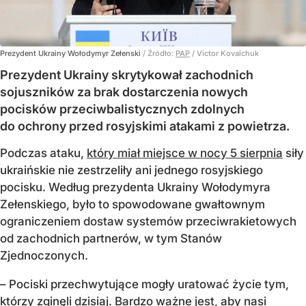
Prezydent Ukrainy Wołodymyr Zełenski
/ Źródło:
PAP
/
Victor Kovalchuk
Prezydent Ukrainy skrytykował zachodnich
sojuszników za brak dostarczenia nowych
pocisków przeciwbalistycznych zdolnych
do ochrony przed rosyjskimi atakami z powietrza.
Podczas ataku,
który miał miejsce w nocy 5 sierpnia
siły
ukraińskie nie zestrzeliły ani jednego rosyjskiego
pocisku. Według prezydenta Ukrainy Wołodymyra
Zełenskiego, było to spowodowane gwałtownym
ograniczeniem dostaw systemów przeciwrakietowych
od zachodnich partnerów, w tym Stanów
Zjednoczonych.
– Pociski przechwytujące mogły uratować życie tym,
którzy zginęli dzisiaj. Bardzo ważne jest, aby nasi