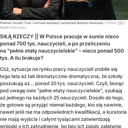
Premier Donald Tusk i minister edukacji narodowej Barbara Nowacka
/ Źródło:
PAP
/
Radek Pietruszka
SIŁĄ RZECZY || W Polsce pracuje w sumie nieco
ponad 700 tys. nauczycieli, a po przeliczeniu
na "pełne etaty nauczycielskie" – nieco ponad 500
tys. A ilu brakuje?
Cóż, sytuacja na rynku pracy nauczycieli zrobiła się
tego lata aż tak dramatycznie dramatyczna, że szkoły
poszukują aż… ponad 20 tys. nauczycieli. Czyli, biorąc
pod uwagę owe "pełne etaty nauczycielskie", szukają
aż jednego na każdych 25 nauczycieli. Doszło do tego,
że gotowe są przyjąć niemal każdego, kto się nawinie,
nawet jeśli nie ma odpowiednich kwalifikacji, a kuratoria
nie mają wyjścia i całymi tysiącami zatwierdzają
wnioski o ich zatrudnienie, bo bez ich zgody załatanie