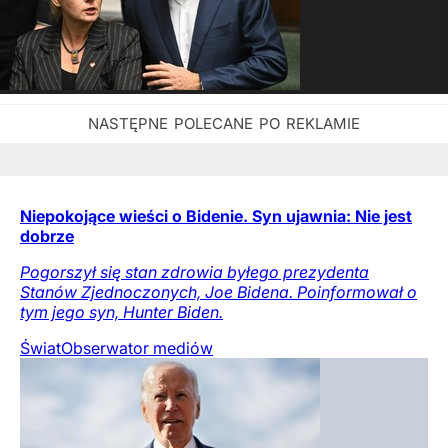
Niepokojące wieści o Bidenie. Syn ujawnia: Nie jest
dobrze
Pogorszył się stan zdrowia byłego prezydenta
Stanów Zjednoczonych, Joe Bidena. Poinformował o
tym jego syn, Hunter Biden.
Świat
Obserwator mediów