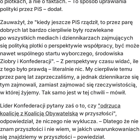
o plotkach, a nie o faktach. – To sposób uprawiania
polityki przez PiS – dodał.
Zauważył, że "kiedy jeszcze PiS rządził, to przez parę
dobrych lat bardzo cierpliwie były rozwlekane
po wszystkich mediach i dziennikarzach zajmujących
się polityką plotki o perspektywie współpracy, być może
nawet wspólnego startu wyborczego, środowiska
Ziobry i Konfederacji". – Z perspektywy czasu widać, ile
z tego było prawdą – literalnie nic. My cierpliwie temu
przez parę lat zaprzeczaliśmy, a jednak dziennikarze się
tym zajmowali, zamiast zajmować się rzeczywistością,
w której żyjemy. Tak samo jest w tej chwili – mówił.
Lider Konfederacji pytany zaś o to, czy
"odrzuca
koalicję z Koalicją Obywatelską
w przyszłości",
odpowiedział, że niczego nie wyklucza. – Dlatego że nie
znam przyszłości i nie wiem, w jakich uwarunkowaniach
się znajdziemy w przyszłości – powiedział.