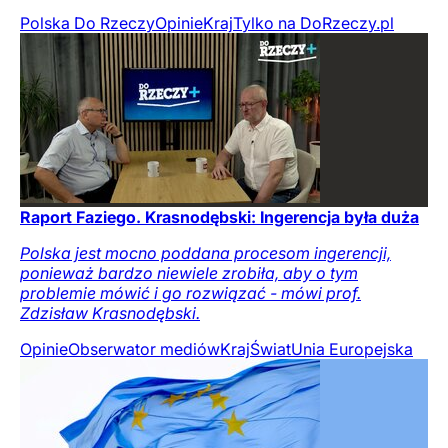
Polska Do Rzeczy
Opinie
Kraj
Tylko na DoRzeczy.pl
Raport Faziego. Krasnodębski: Ingerencja była duża
Polska jest mocno poddana procesom ingerencji,
ponieważ bardzo niewiele zrobiła, aby o tym
problemie mówić i go rozwiązać - mówi prof.
Zdzisław Krasnodębski.
Opinie
Obserwator mediów
Kraj
Świat
Unia Europejska