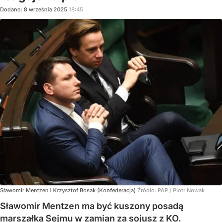
Dodano:
8
września
2025
18:45
Sławomir Mentzen i Krzysztof Bosak (Konfederacja)
Źródło:
PAP
/
Piotr Nowak
Sławomir Mentzen ma być kuszony posadą
marszałka Sejmu w zamian za sojusz z KO.