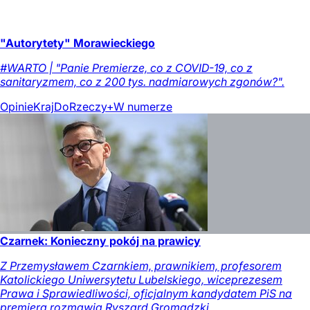
"Autorytety" Morawieckiego
#WARTO | "Panie Premierze, co z COVID-19, co z
sanitaryzmem, co z 200 tys. nadmiarowych zgonów?".
Opinie
Kraj
DoRzeczy+
W numerze
Czarnek: Konieczny pokój na prawicy
Z Przemysławem Czarnkiem, prawnikiem, profesorem
Katolickiego Uniwersytetu Lubelskiego, wiceprezesem
Prawa i Sprawiedliwości, oficjalnym kandydatem PiS na
premiera rozmawia Ryszard Gromadzki.