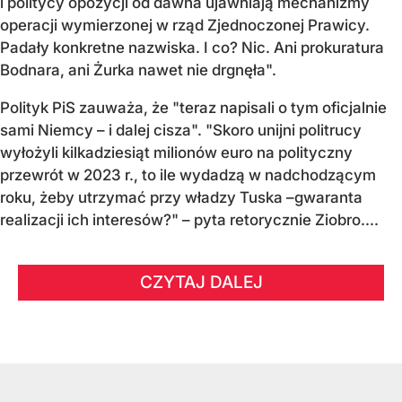
i politycy opozycji od dawna ujawniają mechanizmy
operacji wymierzonej w rząd Zjednoczonej Prawicy.
Padały konkretne nazwiska. I co? Nic. Ani prokuratura
Bodnara, ani Żurka nawet nie drgnęła".
Polityk PiS zauważa, że "teraz napisali o tym oficjalnie
sami Niemcy – i dalej cisza". "Skoro unijni politrucy
wyłożyli kilkadziesiąt milionów euro na polityczny
przewrót w 2023 r., to ile wydadzą w nadchodzącym
roku, żeby utrzymać przy władzy Tuska –gwaranta
realizacji ich interesów?" – pyta retorycznie Ziobro....
CZYTAJ DALEJ