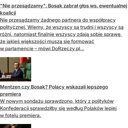
"Nie przesądzamy". Bosak zabrał głos ws. ewentualnej
koalicji
Nie przesądzamy żadnego partnera do współpracy
politycznej. Wiemy, że wszyscy są trudni i wszyscy są
różni, natomiast finalnie wszyscy zdają sobie sprawę,
że jakieś większości muszą się formować
w parlamencie – mówi DoRzeczy.pl...
Mentzen czy Bosak? Polacy wskazali lepszego
premiera
W nowym sondażu sprawdzono, który z polityków
Konfederacji sprawdziłby się według Polaków lepiej
w fotelu premiera.