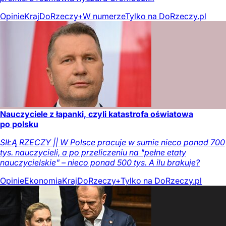
Opinie
Kraj
DoRzeczy+
W numerze
Tylko na DoRzeczy.pl
Nauczyciele z łapanki, czyli katastrofa oświatowa
po polsku
SIŁĄ RZECZY || W Polsce pracuje w sumie nieco ponad 700
tys. nauczycieli, a po przeliczeniu na "pełne etaty
nauczycielskie" – nieco ponad 500 tys. A ilu brakuje?
Opinie
Ekonomia
Kraj
DoRzeczy+
Tylko na DoRzeczy.pl