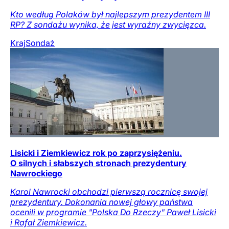
Kto według Polaków był najlepszym prezydentem III
RP? Z sondażu wynika, że jest wyraźny zwycięzca.
Kraj
Sondaż
Lisicki i Ziemkiewicz rok po zaprzysiężeniu.
O silnych i słabszych stronach prezydentury
Nawrockiego
Karol Nawrocki obchodzi pierwszą rocznicę swojej
prezydentury. Dokonania nowej głowy państwa
ocenili w programie "Polska Do Rzeczy" Paweł Lisicki
i Rafał Ziemkiewicz.