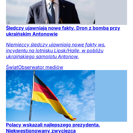
Śledczy ujawniają nowe fakty. Dron z bombą przy
ukraińskim Antonowie
Niemieccy śledczy ujawniają nowe fakty ws.
incydentu na lotnisku Lipsk/Halle, w pobliżu
ukraińskiego samolotu Antonow.
Świat
Obserwator mediów
Polacy wskazali najlepszego prezydenta.
Niekwestionowany zwycięzca