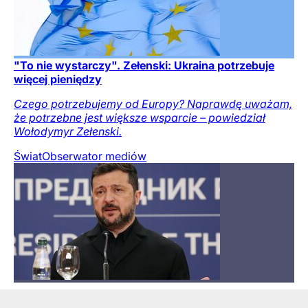
"To nie wystarczy". Zełenski: Ukraina potrzebuje
więcej pieniędzy
Czego potrzebujemy od Europy? Naprawdę uważam,
że potrzebne jest większe wsparcie – powiedział
Wołodymyr Zełenski.
Świat
Obserwator mediów