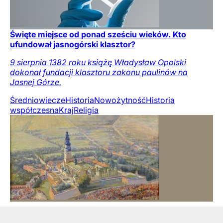
Święte miejsce od ponad sześciu wieków. Kto
ufundował jasnogórski klasztor?
9 sierpnia 1382 roku książę Władysław Opolski
dokonał fundacji klasztoru zakonu paulinów na
Jasnej Górze.
Średniowiecze
Historia
Nowożytność
Historia
współczesna
Kraj
Religia