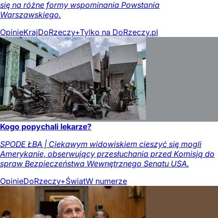
się na różne formy wspominania Powstania
Warszawskiego.
Opinie
Kraj
DoRzeczy+
Tylko na DoRzeczy.pl
Kogo popychali lekarze?
SPODE ŁBA | Ciekawym widowiskiem cieszyć się mogli
Amerykanie, obserwujący przesłuchania przed Komisją do
spraw Bezpieczeństwa Wewnętrznego Senatu USA.
Opinie
DoRzeczy+
Świat
W numerze