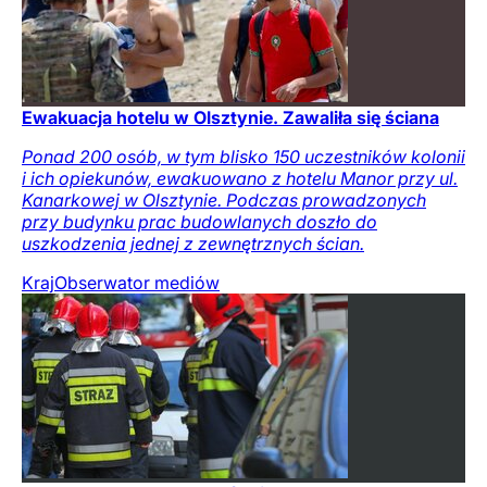
Ewakuacja hotelu w Olsztynie. Zawaliła się ściana
Ponad 200 osób, w tym blisko 150 uczestników kolonii
i ich opiekunów, ewakuowano z hotelu Manor przy ul.
Kanarkowej w Olsztynie. Podczas prowadzonych
przy budynku prac budowlanych doszło do
uszkodzenia jednej z zewnętrznych ścian.
Kraj
Obserwator mediów