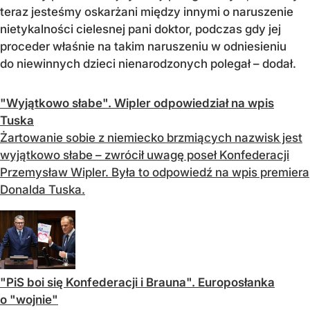
teraz jesteśmy oskarżani między innymi o naruszenie
nietykalności cielesnej pani doktor, podczas gdy jej
proceder właśnie na takim naruszeniu w odniesieniu
do niewinnych dzieci nienarodzonych polegał – dodał.
"Wyjątkowo słabe". Wipler odpowiedział na wpis
Tuska
Żartowanie sobie z niemiecko brzmiących nazwisk jest
wyjątkowo słabe – zwrócił uwagę poseł Konfederacji
Przemysław Wipler. Była to odpowiedź na wpis premiera
Donalda Tuska.
"PiS boi się Konfederacji i Brauna". Europosłanka
o "wojnie"