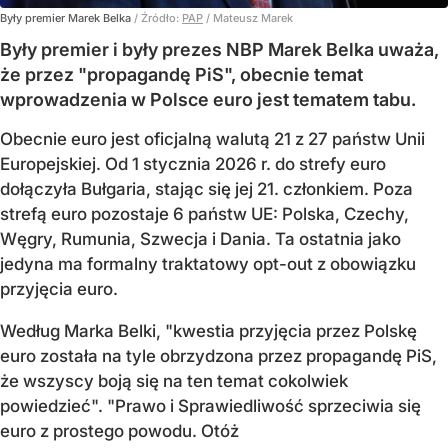
Były premier Marek Belka
/ Źródło:
PAP
/
Mateusz Marek
Były premier i były prezes NBP Marek Belka uważa,
że przez "propagandę PiS", obecnie temat
wprowadzenia w Polsce euro jest tematem tabu.
Obecnie euro jest oficjalną walutą 21 z 27 państw Unii
Europejskiej. Od 1 stycznia 2026 r. do strefy euro
dołączyła Bułgaria, stając się jej 21. członkiem.
Poza
strefą euro pozostaje 6 państw UE:
Polska, Czechy,
Węgry, Rumunia, Szwecja i Dania
. Ta ostatnia jako
jedyna ma formalny traktatowy opt-out z obowiązku
przyjęcia euro.
Według Marka Belki, "kwestia przyjęcia przez Polskę
euro została na tyle obrzydzona przez propagandę PiS,
że wszyscy boją się na ten temat cokolwiek
powiedzieć". "Prawo i Sprawiedliwość sprzeciwia się
euro z prostego powodu. Otóż