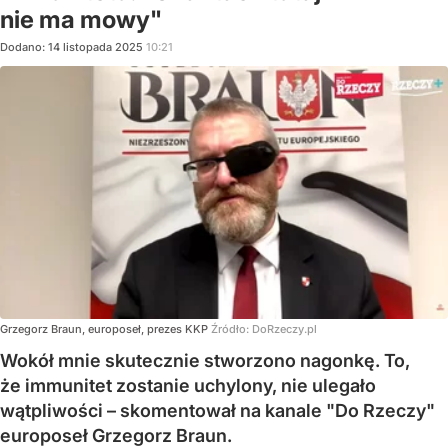
nie ma mowy"
Dodano:
14
listopada
2025
10:21
Grzegorz Braun, europoseł, prezes KKP
Źródło:
DoRzeczy.pl
Wokół mnie skutecznie stworzono nagonkę. To,
że immunitet zostanie uchylony, nie ulegało
wątpliwości – skomentował na kanale "Do Rzeczy"
europoseł Grzegorz Braun.