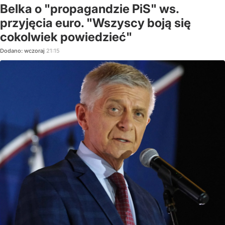
Belka o "propagandzie PiS" ws.
przyjęcia euro. "Wszyscy boją się
cokolwiek powiedzieć"
Dodano:
wczoraj
21:15