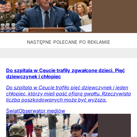
Do szpitala w Ceucie trafiły zgwałcone dzieci. Pięć
dziewczynek i chłopiec
Do szpitala w Ceucie trafiło pięć dziewczynek i jeden
chłopiec, którzy mieli paść ofiarą gwałtu. Rzeczywista
liczba poszkodowanych może być wyższa.
Świat
Obserwator mediów