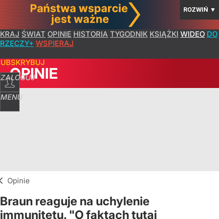
ROZWIŃ
▼
KRAJ
ŚWIAT
OPINIE
HISTORIA
TYGODNIK
KSIĄŻKI
WIDEO
DO
RZECZY+
WSPIERAJ
SUBSKRYBUJ
OPINIE
ZALOGUJ
MENU
Opinie
Braun reaguje na uchylenie
immunitetu. "O faktach tutaj