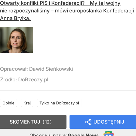
Otwarty konflikt PiS i Konfederacji? – My tej wojny
nie rozpoczynaliśmy – mówi europosłanka Konfederacji
Anna Bryłka.
Opracował:
Dawid Sieńkowski
Źródło:
DoRzeczy.pl
Opinie
Kraj
Tylko na DoRzeczy.pl
SKOMENTUJ
UDOSTĘPNIJ
12
Obserwuj nas
w
Google News