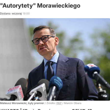
"Autorytety" Morawieckiego
Dodano:
wczoraj
19:00
Mateusz Morawiecki, były premier
/ Źródło:
PAP
/
Marcin Obara