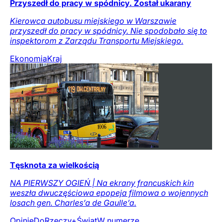
Przyszedł do pracy w spódnicy. Został ukarany
Kierowca autobusu miejskiego w Warszawie
przyszedł do pracy w spódnicy. Nie spodobało się to
inspektorom z Zarządu Transportu Miejskiego.
Ekonomia
Kraj
Tęsknota za wielkością
NA PIERWSZY OGIEŃ | Na ekrany francuskich kin
weszła dwuczęściowa epopeja filmowa o wojennych
losach gen. Charles’a de Gaulle’a.
Opinie
DoRzeczy+
Świat
W numerze