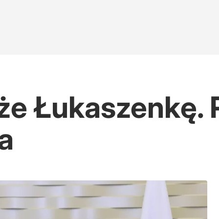
e Łukaszenkę. 
a