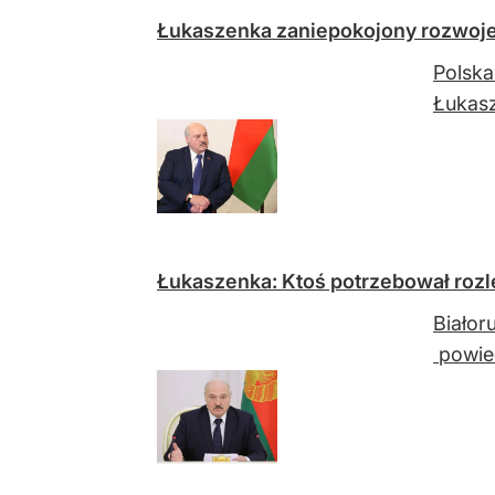
Łukaszenka zaniepokojony rozwojem
Polska
Łukas
Łukaszenka: Ktoś potrzebował rozl
Białor
powied