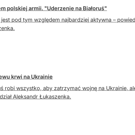
 polskiej armii. "Uderzenie na Białoruś"
 jest pod tym względem najbardziej aktywna – powied
zenka.
ewu krwi na Ukrainie
uś robi wszystko, aby zatrzymać wojnę na Ukrainie, a
ział Aleksandr Łukaszenka.