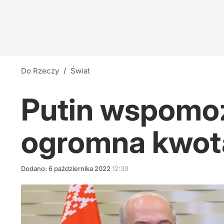
Do Rzeczy
/
Świat
Putin wspomoż
ogromna kwot
Dodano:
6
października
2022
12:39