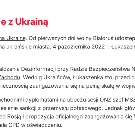
ie z Ukrainą
na Ukrainę
. Od pierwszych dni wojny Białoruś udostęp
 ukraińskie miasta. 4 października 2022 r. Łukaszenko
czania Dezinformacji przy Radzie Bezpieczeństwa Na
 Zachodu
. Według Ukraińców, Łukaszenka stoi przed dy
iecznością zaangażowania się na pełną skalę w wojnę
achodnimi dyplomatami na uboczu sesji ONZ szef MSZ
zniesienie sankcji z przemysłu potasowego. Jednak g
ed Rosją i propozycja oficjalnego zaangażowania się
dała CPD w oświadczeniu.