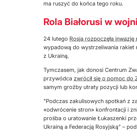
ma ruszyć do końca tego roku.
Rola Białorusi w wojn
24 lutego
Rosja rozpoczęła inwazję 
wypadową do wystrzeliwania rakiet na
z Ukrainą.
Tymczasem, jak donosi Centrum Zwal
przywódca
zwrócił się o pomoc do
samym groźby utraty pozycji lub kon
"Podczas zakulisowych spotkań z z
«odwrócenie stron» konfrontacji i 
prośba o uratowanie Łukaszenki prz
Ukrainą a Federacją Rosyjską” – po