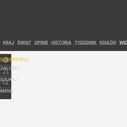
Udostępnij
5
Skomentuj
KRAJ
ŚWIAT
OPINIE
HISTORIA
TYGODNIK
KSIĄŻKI
WI
SUBSKRYBUJ
ZALOGUJ
SZUKAJ
MENU