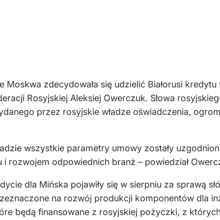
 Moskwa zdecydowała się udzielić Białorusi kredytu 
eracji Rosyjskiej Aleksiej Owerczuk. Słowa rosyjskie
wydanego przez rosyjskie władze oświadczenia, ogro
asadzie wszystkie parametry umowy zostały uzgodnione.
u i rozwojem odpowiednich branż – powiedział Owerc
ycie dla Mińska pojawiły się w sierpniu za sprawą s
przeznaczone na rozwój produkcji komponentów dla in
które będą finansowane z rosyjskiej pożyczki, z który