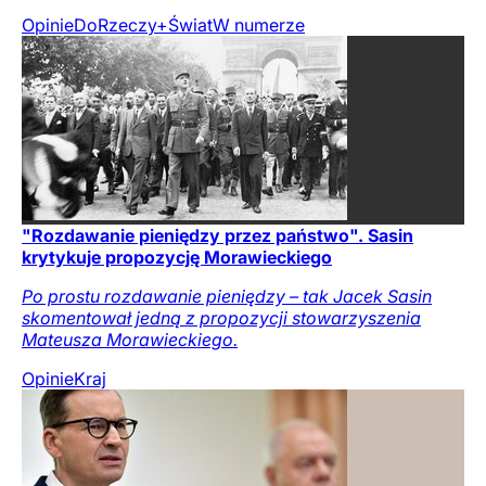
Opinie
DoRzeczy+
Świat
W numerze
"Rozdawanie pieniędzy przez państwo". Sasin
krytykuje propozycję Morawieckiego
Po prostu rozdawanie pieniędzy – tak Jacek Sasin
skomentował jedną z propozycji stowarzyszenia
Mateusza Morawieckiego.
Opinie
Kraj