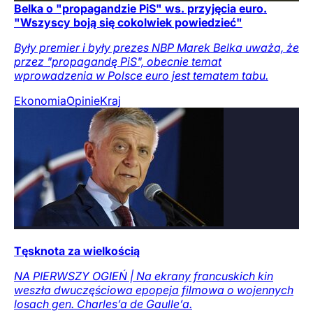
Belka o "propagandzie PiS" ws. przyjęcia euro.
"Wszyscy boją się cokolwiek powiedzieć"
Były premier i były prezes NBP Marek Belka uważa, że
przez "propagandę PiS", obecnie temat
wprowadzenia w Polsce euro jest tematem tabu.
Ekonomia
Opinie
Kraj
Tęsknota za wielkością
NA PIERWSZY OGIEŃ | Na ekrany francuskich kin
weszła dwuczęściowa epopeja filmowa o wojennych
losach gen. Charles’a de Gaulle’a.