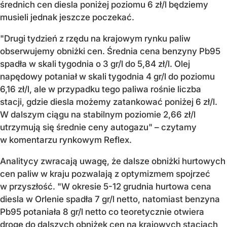
średnich cen diesla poniżej poziomu 6 zł/l będziemy
musieli jednak jeszcze poczekać.
"Drugi tydzień z rzędu na krajowym rynku paliw
obserwujemy obniżki cen. Średnia cena benzyny Pb95
spadła w skali tygodnia o 3 gr/l do 5,84 zł/l. Olej
napędowy potaniał w skali tygodnia 4 gr/l do poziomu
6,16 zł/l, ale w przypadku tego paliwa rośnie liczba
stacji, gdzie diesla możemy zatankować poniżej 6 zł/l.
W dalszym ciągu na stabilnym poziomie 2,66 zł/l
utrzymują się średnie ceny autogazu" – czytamy
w komentarzu rynkowym Reflex.
Analitycy zwracają uwagę, że dalsze obniżki hurtowych
cen paliw w kraju pozwalają z optymizmem spojrzeć
w przyszłość. "W okresie 5-12 grudnia hurtowa cena
diesla w Orlenie spadła 7 gr/l netto, natomiast benzyna
Pb95 potaniała 8 gr/l netto co teoretycznie otwiera
drogę do dalszych obniżek
cen na krajowych stacjach