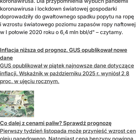
koronawirusa. Dla przypomnienia wybuch pandemii
koronawirusa i lockdown światowej gospodarki
doprowadziły do gwałtownego spadku popytu na ropę
i wzrostu światowego poziomu zapasów ropy naftowej
w I połowie 2020 roku o 6,4 mln bbl/d" – czytamy.
Inflacja niższa od prognoz. GUS opublikował nowe
dane
GUS opublikował w piątek najnowsze dane dotyczące
inflacji. Wskaźnik w październiku 2025 r. wyniósł 2,8
proc. w ujęciu rocznym.
Co dalej z cenami paliw? Sprawdź prognozę
Pierwszy tydzień listopada może przynieść wzrost cen
oleju napędowego. Natomiast cena benzyny powinna