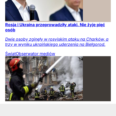
Rosja i Ukraina przeprowadziły ataki. Nie żyje pięć
osób
Dwie osoby zginęły w rosyjskim ataku na Charków, a
trzy w wyniku ukraińskiego uderzenia na Biełgorod.
Świat
Obserwator mediów