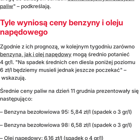
paliw
" – podkreślają.
Tyle wyniosą ceny benzyny i oleju
napędowego
Zgodnie z ich prognozą, w kolejnym tygodniu zarówno
benzyna, jak i olej napędowy
mogą średnio potanieć
4 gr/l. "Na spadek średnich cen diesla poniżej poziomu
6 zł/l będziemy musieli jednak jeszcze poczekać" –
wskazują.
Średnie ceny paliw na dzień 11 grudnia prezentowały się
następująco:
– Benzyna bezołowiowa 95: 5,84 zł/l (spadek o 3 gr/l)
– Benzyna bezołowiowa 98: 6,58 zł/l (spadek o 3 gr/l)
– Olej napędowy: 6,16 zł/l (spadek o 4 gr/l)