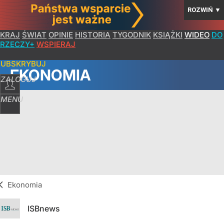
ROZWIŃ
▼
KRAJ
ŚWIAT
OPINIE
HISTORIA
TYGODNIK
KSIĄŻKI
WIDEO
DO
RZECZY+
WSPIERAJ
SUBSKRYBUJ
EKONOMIA
ZALOGUJ
MENU
Ekonomia
ISBnews