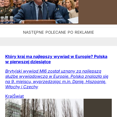
Który kraj ma najlepszy wywiad w Europie? Polska
w pierwszej dziesiątce
Brytyjski wywiad MI6 został uznany za najlepszą
służbę wywiadowczą w Europie. Polska znalazła się
na 9. miejscu, wyprzedzając m.in. Danię, Hiszpanię,
Włochy i Czechy
Kraj
Świat