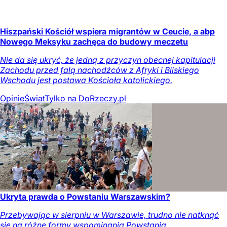
Hiszpański Kościół wspiera migrantów w Ceucie, a abp
Nowego Meksyku zachęca do budowy meczetu
Nie da się ukryć, że jedną z przyczyn obecnej kapitulacji
Zachodu przed falą nachodźców z Afryki i Bliskiego
Wschodu jest postawa Kościoła katolickiego.
Opinie
Świat
Tylko na DoRzeczy.pl
Ukryta prawda o Powstaniu Warszawskim?
Przebywając w sierpniu w Warszawie, trudno nie natknąć
się na różne formy wspominania Powstania