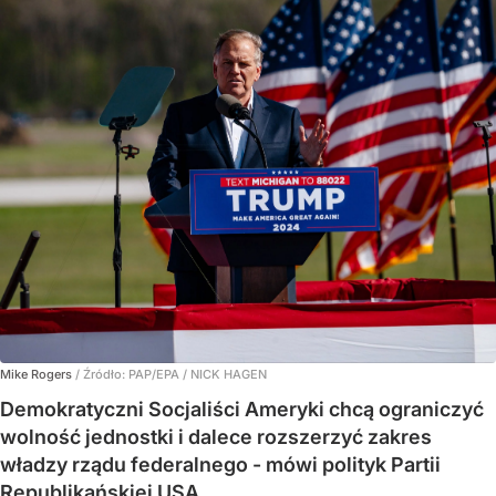
Mike Rogers
/ Źródło:
PAP/EPA
/
NICK HAGEN
Demokratyczni Socjaliści Ameryki chcą ograniczyć
wolność jednostki i dalece rozszerzyć zakres
władzy rządu federalnego - mówi polityk Partii
Republikańskiej USA.