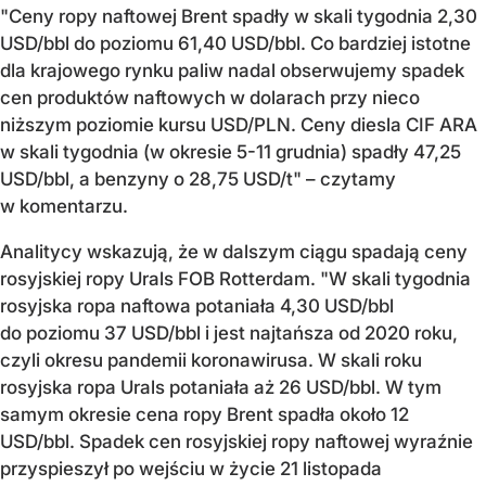
"Ceny ropy naftowej Brent spadły w skali tygodnia 2,30
USD/bbl do poziomu 61,40 USD/bbl. Co bardziej istotne
dla krajowego rynku paliw nadal obserwujemy spadek
cen produktów naftowych w dolarach przy nieco
niższym poziomie kursu USD/PLN. Ceny diesla CIF ARA
w skali tygodnia (w okresie 5-11 grudnia) spadły 47,25
USD/bbl, a benzyny o 28,75 USD/t" – czytamy
w komentarzu.
Analitycy wskazują, że w dalszym ciągu spadają ceny
rosyjskiej ropy Urals FOB Rotterdam. "W skali tygodnia
rosyjska ropa naftowa potaniała 4,30 USD/bbl
do poziomu 37 USD/bbl i jest najtańsza od 2020 roku,
czyli okresu pandemii koronawirusa. W skali roku
rosyjska ropa Urals potaniała aż 26 USD/bbl. W tym
samym okresie cena ropy Brent spadła około 12
USD/bbl. Spadek cen rosyjskiej ropy naftowej wyraźnie
przyspieszył po wejściu w życie 21 listopada