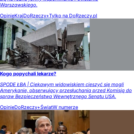
Warszawskiego.
Opinie
Kraj
DoRzeczy+
Tylko na DoRzeczy.pl
Kogo popychali lekarze?
SPODE ŁBA | Ciekawym widowiskiem cieszyć się mogli
Amerykanie, obserwujący przesłuchania przed Komisją do
spraw Bezpieczeństwa Wewnętrznego Senatu USA.
Opinie
DoRzeczy+
Świat
W numerze