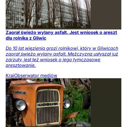
Zaorał świeżo wylany asfalt. Jest wniosek o areszt
dla rolnika z Gliwic
Do 10 lat więzienia grozi rolnikowi, który w Gliwicach
zaorał świeżo wylany asfalt. Mężczyzna usłyszał już
zarzuty, jest też wniosek o jego tymczasowe
aresztowanie.
Kraj
Obserwator mediów