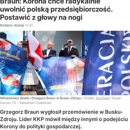
Braun: Korona chce radykalnie
uwolnić polską przedsiębiorczość.
Postawić z głowy na nogi
Dodano:
dzisiaj
14:45
Włodzimierz Skalik i Grzegorz Braun w Busku-Zdroju
/ Źródło:
YouTube
/
Super
Cenzor TV - Sebastian Czapliński
Grzegorz Braun wygłosił przemówienie w Busku-
Zdroju. Lider KKP mówił między innymi o podejściu
Korony do polityki gospodarczej.