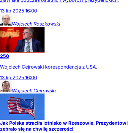
zjawiska podczas ostatnich wyborów prezydenckich.
13
lip
2025
16:00
Wojciech
Roszkowski
250
Wojciech Cejrowski korespondencja z USA.
13
lip
2025
16:00
Wojciech
Cejrowski
Jak Polska straciła lotnisko w Rzeszowie. Prezydentowi
zebrało się na chwilę szczerości