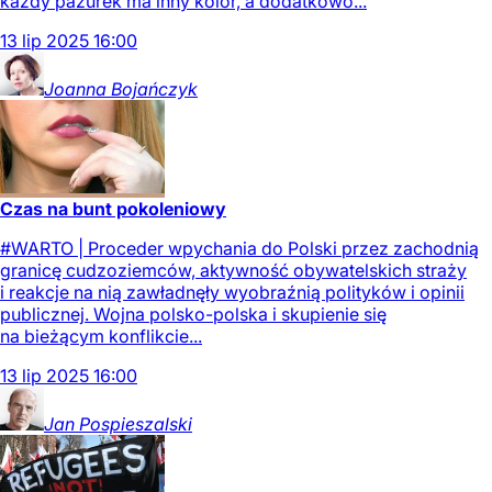
każdy pazurek ma inny kolor, a dodatkowo...
13
lip
2025
16:00
Joanna
Bojańczyk
Czas na bunt pokoleniowy
#WARTO | Proceder wpychania do Polski przez zachodnią
granicę cudzoziemców, aktywność obywatelskich straży
i reakcje na nią zawładnęły wyobraźnią polityków i opinii
publicznej. Wojna polsko-polska i skupienie się
na bieżącym konflikcie...
13
lip
2025
16:00
Jan
Pospieszalski