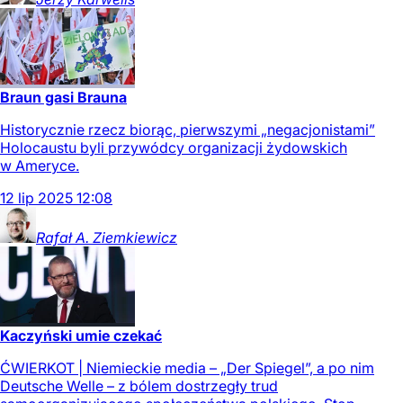
Braun gasi Brauna
Historycznie rzecz biorąc, pierwszymi „negacjonistami”
Holocaustu byli przywódcy organizacji żydowskich
w Ameryce.
12
lip
2025
12:08
Rafał A.
Ziemkiewicz
Kaczyński umie czekać
ĆWIERKOT | Niemieckie media – „Der Spiegel”, a po nim
Deutsche Welle – z bólem dostrzegły trud