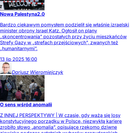
Nowa Palestyna2.0
Bardzo ciekawym pomysłem podzielił się właśnie izraelski
minister obrony Israel Katz. Ogłosił on plany
„skoncentrowania” pozostałych przy życiu mieszkańców
Strefy Gazy w „strefach przejściowych", zwanych też
„humanitarnymi”.
13
lip
2025
16:00
Dariusz
Wieromiejczyk
O sens wśród anomalii
Z INNEJ PERSPEKTYWY | W czasie, gdy ważą się losy
konstytucyjnego porządku w Polsce, niezwykłą karierę
zrobiło słowo „anomalia”, opisujące rzekomo dziwne