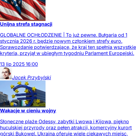
Unijna strefa stagnacji
GLOBALNE OCHŁODZENIE | To już pewne. Bułgaria od 1
stycznia 2026 r. będzie nowym członkiem strefy euro.
Sprawozdanie potwierdzające, że kraj ten spełnia wszystkie
kryteria, przyjął w ubiegłym tygodniu Parlament Europejski.
13
lip
2025
16:00
Jacek
Przybylski
Wakacje w cieniu wojny
Słoneczne plaże Odessy, zabytki Lwowa i Kijowa, piękno
huculskiej przyrody oraz pełen atrakcji, komercyjny kurort
górski Bukowel. Ukraina oferuje wiele ciekawych miejsc,