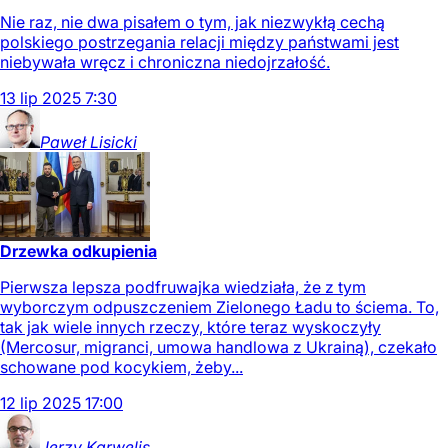
Nie raz, nie dwa pisałem o tym, jak niezwykłą cechą
polskiego postrzegania relacji między państwami jest
niebywała wręcz i chroniczna niedojrzałość.
13
lip
2025
7:30
Paweł
Lisicki
Drzewka odkupienia
Pierwsza lepsza podfruwajka wiedziała, że z tym
wyborczym odpuszczeniem Zielonego Ładu to ściema. To,
tak jak wiele innych rzeczy, które teraz wyskoczyły
(Mercosur, migranci, umowa handlowa z Ukrainą), czekało
schowane pod kocykiem, żeby...
12
lip
2025
17:00
Jerzy
Karwelis