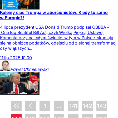
Kolejny cios Trumpa w aborcjonistów. Kiedy to samo
w Europie?!
4 lipca prezydent USA Donald Trump podpisał OBBBA –
One Big Beatiful Bill Act, czyli Wielką Piękną Ustawę.
Komentatorzy na całym świecie, w tym w Polsce, skupiają
się na obniżce podatków, odejściu od zielonej transformacji
czy większych...
11
lip
2025
10:00
Paweł
Chmielewski
1
...
141
142
143