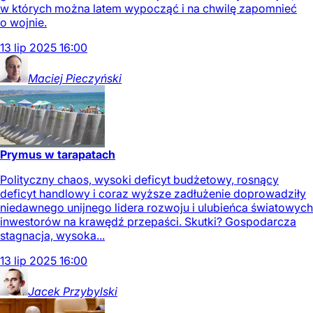
w których można latem wypocząć i na chwilę zapomnieć
o wojnie.
13
lip
2025
16:00
Maciej
Pieczyński
Prymus w tarapatach
Polityczny chaos, wysoki deficyt budżetowy, rosnący
deficyt handlowy i coraz wyższe zadłużenie doprowadziły
niedawnego unijnego lidera rozwoju i ulubieńca światowych
inwestorów na krawędź przepaści. Skutki? Gospodarcza
stagnacja, wysoka...
13
lip
2025
16:00
Jacek
Przybylski