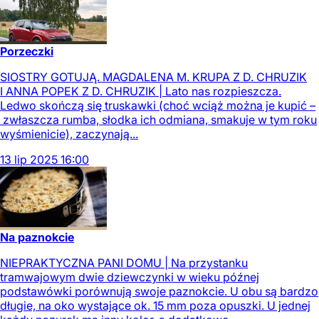
Porzeczki
SIOSTRY GOTUJĄ. MAGDALENA M. KRUPA Z D. CHRUZIK
I ANNA POPEK Z D. CHRUZIK | Lato nas rozpieszcza.
Ledwo skończą się truskawki (choć wciąż można je kupić –
zwłaszcza rumba, słodka ich odmiana, smakuje w tym roku
wyśmienicie), zaczynają...
13
lip
2025
16:00
Na paznokcie
NIEPRAKTYCZNA PANI DOMU | Na przystanku
tramwajowym dwie dziewczynki w wieku późnej
podstawówki porównują swoje paznokcie. U obu są bardzo
długie, na oko wystające ok. 15 mm poza opuszki. U jednej