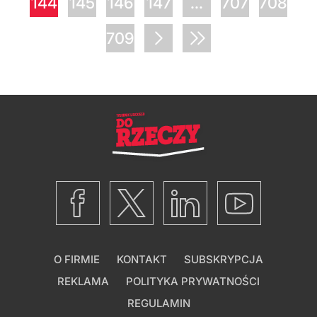
144
145
146
147
...
707
708
709
O FIRMIE
KONTAKT
SUBSKRYPCJA
REKLAMA
POLITYKA PRYWATNOŚCI
REGULAMIN