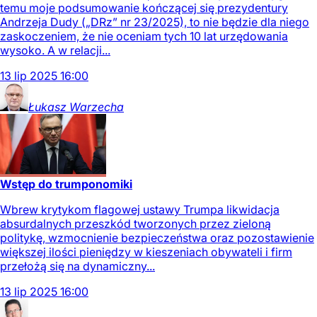
temu moje podsumowanie kończącej się prezydentury
Andrzeja Dudy („DRz” nr 23/2025), to nie będzie dla niego
zaskoczeniem, że nie oceniam tych 10 lat urzędowania
wysoko. A w relacji...
13
lip
2025
16:00
Łukasz
Warzecha
Wstęp do trumponomiki
Wbrew krytykom flagowej ustawy Trumpa likwidacja
absurdalnych przeszkód tworzonych przez zieloną
politykę, wzmocnienie bezpieczeństwa oraz pozostawienie
większej ilości pieniędzy w kieszeniach obywateli i firm
przełożą się na dynamiczny...
13
lip
2025
16:00