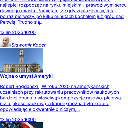
najlepiej rozpocząć na rynku miejskim – prawdziwym sercu
dawnego miasta. Pamiętam, że gdy znalazłem się tutaj
po raz pierwszy, po kilku minutach kochałem już gród nad
Pełtwią. Trudno się...
13
lip
2025
16:00
Sławomir
Koper
Wojna o umysł Ameryki
Robert Bogdański | W roku 2020 na amerykańskich
uczelniach przy rekrutowaniu pracowników naukowych
bardziej dbano o właściwą kompozycję rasowo-płciową
niż o jakość naukową, a karierę można było zrobić,
opowiadając elokwentnie o niczym,...
13
lip
2025
16:00