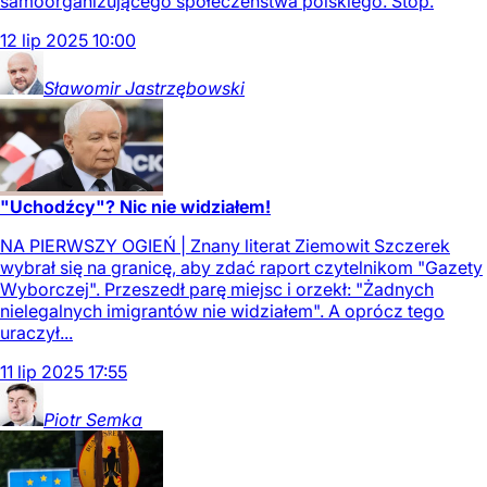
samoorganizującego społeczeństwa polskiego. Stop.
12
lip
2025
10:00
Sławomir
Jastrzębowski
"Uchodźcy"? Nic nie widziałem!
NA PIERWSZY OGIEŃ | Znany literat Ziemowit Szczerek
wybrał się na granicę, aby zdać raport czytelnikom "Gazety
Wyborczej". Przeszedł parę miejsc i orzekł: "Żadnych
nielegalnych imigrantów nie widziałem". A oprócz tego
uraczył...
11
lip
2025
17:55
Piotr
Semka