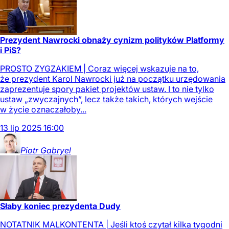
Prezydent Nawrocki obnaży cynizm polityków Platformy
i PiS?
PROSTO ZYGZAKIEM | Coraz więcej wskazuje na to,
że prezydent Karol Nawrocki już na początku urzędowania
zaprezentuje spory pakiet projektów ustaw. I to nie tylko
ustaw „zwyczajnych”, lecz także takich, których wejście
w życie oznaczałoby...
13
lip
2025
16:00
Piotr
Gabryel
Słaby koniec prezydenta Dudy
NOTATNIK MALKONTENTA | Jeśli ktoś czytał kilka tygodni