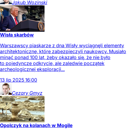
Jakub
Wozinski
Wisła skarbów
Warszawscy piaskarze z dna Wisły wyciągnęli elementy
architektoniczne, które zabezpieczyli naukowcy. Musiało
minąć ponad 100 lat, żeby okazało się, że nie było
to pojedyncze odkrycie, ale zaledwie początek
archeologicznej eksploracji...
13
lip
2025
16:00
Cezary
Gmyz
Opolczyk na kolanach w Mogile