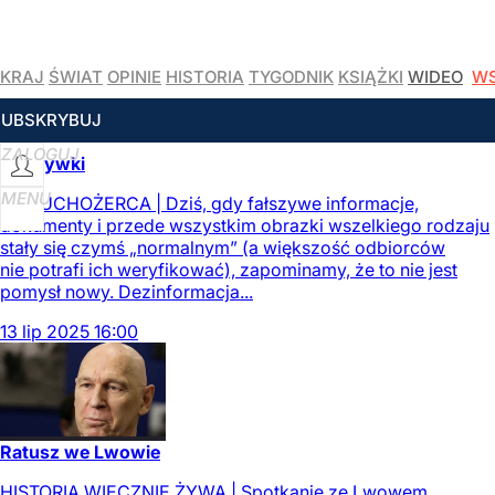
KRAJ
ŚWIAT
OPINIE
HISTORIA
TYGODNIK
KSIĄŻKI
WIDEO
WS
CZYTAJ WIĘCEJ
SUBSKRYBUJ
ZALOGUJ
Fałszywki
MENU
KOMUCHOŻERCA | Dziś, gdy fałszywe informacje,
dokumenty i przede wszystkim obrazki wszelkiego rodzaju
stały się czymś „normalnym” (a większość odbiorców
nie potrafi ich weryfikować), zapominamy, że to nie jest
pomysł nowy. Dezinformacja...
13
lip
2025
16:00
Ratusz we Lwowie
HISTORIA WIECZNIE ŻYWA | Spotkanie ze Lwowem