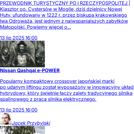
PRZEWODNIK TURYSTYCZNY PO I RZECZYPOSPOLITEJ |
Klasztor oo. Cystersów w Mogile, dziś dzielnicy Nowej
Huty, ufundowany w 1222 r. przez biskupa krakowskiego
Iwa Odrowąża, jest jednym z najwspanialszych zabytków
Małopolski. Powiemy więcej o...
13
lip
2025
16:00
Nissan Qashqai e-POWER
Popularny kompaktowy crossover japońskiej marki
po udanym liftingu został wyposażony w innowacyjny układ
hybrydowy, który świetnie łączy zalety tradycyjnego silnika
spalinowego z pracą silnika elektrycznego.
13
lip
2025
16:00
Jacek
Przybylski